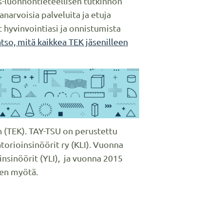
s-luonnontieteellisen tutkinnon
narvoisia palveluita ja etuja
t hyvinvointiasi ja onnistumista
tso, mitä kaikkea TEK jäsenilleen
n (TEK). TAY-TSU on perustettu
torioinsinöörit ry (KLI). Vuonna
oinsinöörit (YLI), ja vuonna 2015
sen myötä.