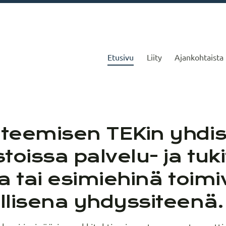
Etusivu
Liity
Ajankohtaista
iantuntijat yliopis
ateemisen TEKin yhdi
toissa palvelu- ja tuk
a tai esimiehinä toimiv
llisena yhdyssiteenä.