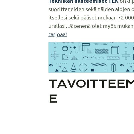
Tekniikan akateemiset TEK
on di
suorittaneiden sekä näiden alojen o
itsellesi sekä pääset mukaan 72 000
urallasi. Jäsenenä olet myös muka
tarjoaa!
TAVOITTEE
E