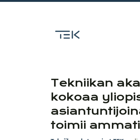
Siirry
sivun
sisältöön
Tekniikan as
Tekniikan ak
kokoaa yliopis
asiantuntijoin
toimii ammati