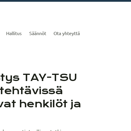
Hallitus
Säännöt
Ota yhteyttä
toissa TAY-TSU ry
stys TAY-TSU
itehtävissä
at henkilöt ja