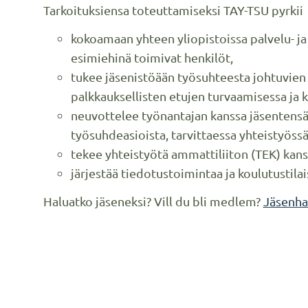
Tarkoituksiensa toteuttamiseksi TAY-TSU pyrkii
kokoamaan yhteen yliopistoissa palvelu- ja 
esimiehinä toimivat henkilöt,
tukee jäsenistöään työsuhteesta johtuvien o
palkkauksellisten etujen turvaamisessa ja 
neuvottelee työnantajan kanssa jäsentensä
työsuhdeasioista, tarvittaessa yhteistyö
tekee yhteistyötä ammattiliiton (TEK) kan
järjestää tiedotustoimintaa ja koulutustila
Haluatko jäseneksi? Vill du bli medlem?
Jäsenha