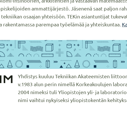
plomi-insinöörien, arkkitehtien ja vastaavan matemaatti
piskelijoiden ammattijärjestö. Jäsenenä saat paljon raha
 tekniikan osaajan yhteisöön. TEKin asiantuntijat tukeva
na rakentamassa parempaa työelämää ja yhteiskuntaa.
Ka
MM
Yhdistys kuuluu Tekniikan Akateemisten liittoo
v.1983 alun perin nimellä Korkeakoulujen labora
2004 nimeksi tuli Yliopistojen yli- ja laboratori
nimi vaihtui nykyiseksi yliopistokentän kehityk