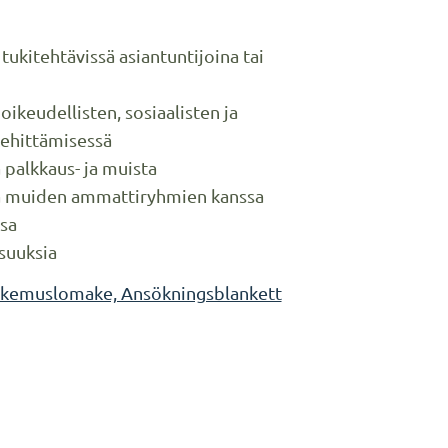
tukitehtävissä asiantuntijoina tai
ikeudellisten, sosiaalisten ja
kehittämisessä
 palkkaus- ja muista
ssä muiden ammattiryhmien kanssa
ssa
isuuksia
kemuslomake, Ansökningsblankett